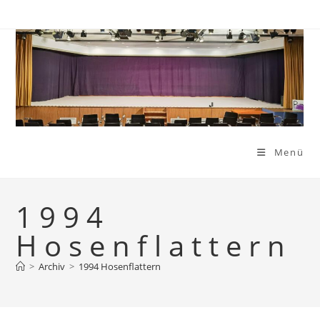
Zum
Inhalt
springen
Menü
1994
Hosenflattern
>
Archiv
>
1994 Hosenflattern