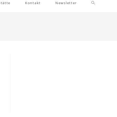
Website-
stätte
Kontakt
Newsletter
Suche
umschalten